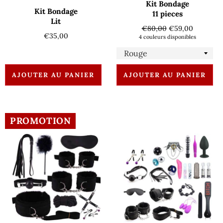
Kit Bondage
Kit Bondage
11 pieces
Lit
Prix
Prix
€80,00
€59,00
Prix
€35,00
régulier
réduit
4 couleurs disponibles
régulier
AJOUTER AU PANIER
AJOUTER AU PANIER
PROMOTION