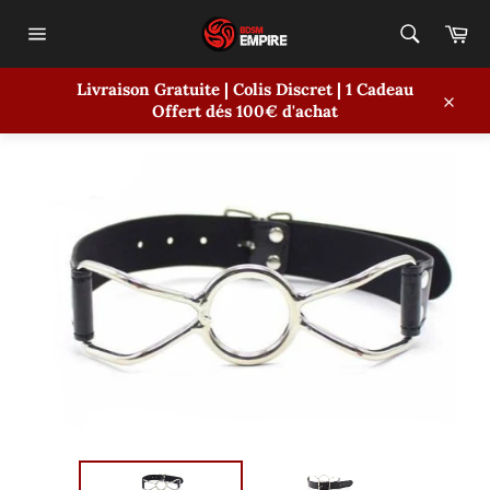
Passer
Pa
au
contenu
Navigation
Livraison Gratuite | Colis Discret | 1 Cadeau
ACCUEIL
/
BÂILLON CUIR MÉTAL
Offert dés 100€ d'achat
Close