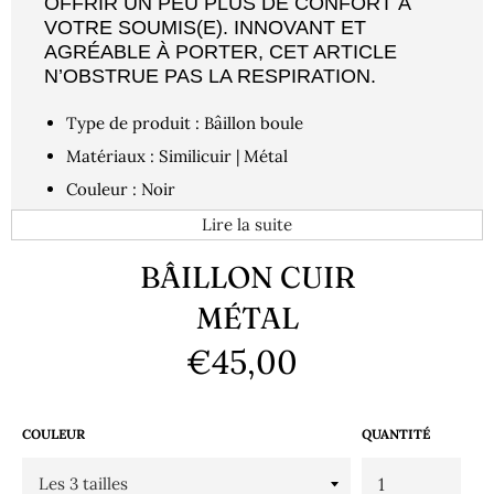
OFFRIR UN PEU PLUS DE CONFORT À
VOTRE SOUMIS(E). INNOVANT ET
AGRÉABLE À PORTER, CET ARTICLE
N’OBSTRUE PAS LA RESPIRATION.
Type de produit : Bâillon boule
Matériaux : Similicuir | Métal
Couleur : Noir
Taille : S M L
Lire la suite
Qualité supérieure | Détails soignés | Ajustable |
BÂILLON CUIR
Résistant
MÉTAL
€45,00
Prix
régulier
COULEUR
QUANTITÉ