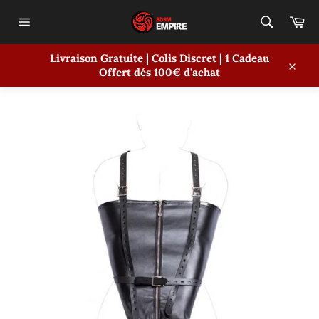
Passer
Pa
au
contenu
Navigation
Livraison Gratuite | Colis Discret | 1 Cadeau
ACCUEIL
/
ARMBINDER SIMILICUIR
Offert dés 100€ d'achat
Close