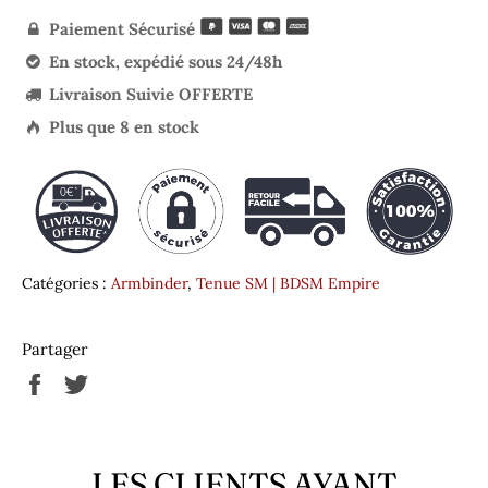
Paiement Sécurisé

En stock, expédié sous 24/48h

Livraison Suivie OFFERTE

Plus que
8
en stock

Catégories :
Armbinder
,
Tenue SM | BDSM Empire
Partager
Partager
Tweeter
sur
sur
Facebook
Twitter
LES CLIENTS AYANT