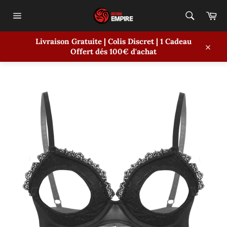
Passer
Pa
au
contenu
Navigation
Livraison Gratuite | Colis Discret | 1 Cadeau
ACCUEIL
/
SOUTIEN-GORGE DENTELLE
Offert dés 100€ d'achat
Close