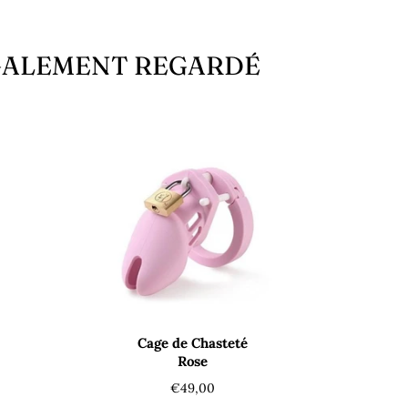
ÉGALEMENT REGARDÉ
Cage de Chasteté
Rose
Prix
€49,00
régulier