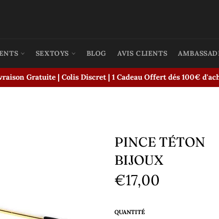
ENTS
SEXTOYS
BLOG
AVIS CLIENTS
AMBASSAD
vraison Gratuite | Colis Discret | 1 Cadeau Offert dés 100€ d'ac
PINCE TÉTON
BIJOUX
€17,00
Prix
régulier
QUANTITÉ