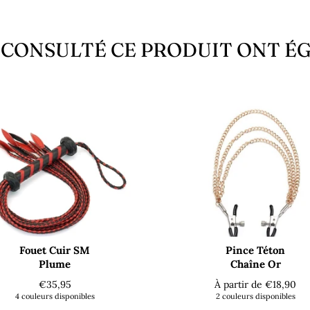
T CONSULTÉ CE PRODUIT ONT 
Fouet Cuir SM
Pince Téton
Plume
Chaîne Or
Prix
€35,95
À partir de €18,90
régulier
4 couleurs disponibles
2 couleurs disponibles