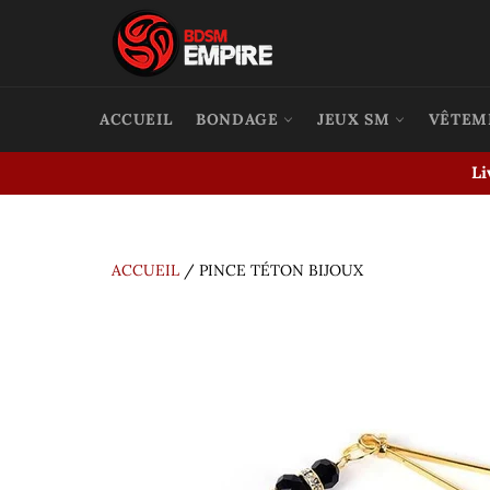
Passer
au
contenu
ACCUEIL
BONDAGE
JEUX SM
VÊTEM
Li
ACCUEIL
/
PINCE TÉTON BIJOUX